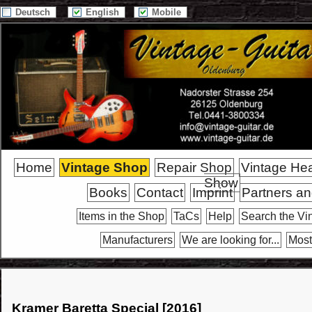
Deutsch
English
Mobile
Home
Vintage Shop
Repair Shop
Vintage He
Show
Books
Contact
Imprint
Partners an
Items in the Shop
TaCs
Help
Search the Vi
Manufacturers
We are looking for...
Most
Kramer Baretta Special [2016]