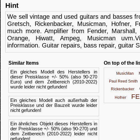
Hint
We sell
vintage and
used guitars
and
basses
f
Gretsch
,
Rickenbacker
,
Musicman
,
Hofner
,
F
much more.
Amplifier
from Fender
, Marshall,
Orange,
Hiwatt
,
Ampeg
,
Musicman
uvm.V
information.
Guitar
repairs,
bass
repair,
guitar
S
Similar Items
On top of the li
Ein gleiches Modell des Herstellers in
MusicMan
dieser Preisklasse +/- 50% (also 90-270
Paul Reed Smith
Euro) und dem Zeitbereich (2010-2022)
wurde leider nicht gefunden!
Rickenbacker
F
Hofner
Ein gleiches Modell auch außerhalb der
Preisklasse und der Bauzeit wurde leider
nicht gefunden!
Ein ähnliches Objekt dieses Herstellers in
der Preisklasse +/- 50% (also 90-270) und
dem Zeitbereich (2010-2022) leider nicht
gefunden!