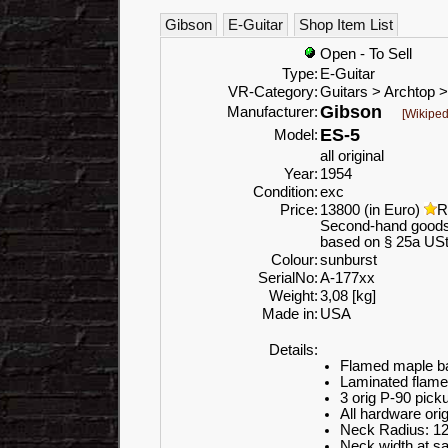
Gibson
E-Guitar
Shop Item List
Open - To Sell
Type:
E-Guitar
VR-Category:
Guitars > Archtop >
Gibson
Manufacturer:
[Wikiped
ES-5
Model:
all original
Year:
1954
Condition:
exc
Price:
13800 (in Euro)
R
Second-hand goods w
based on § 25a USt
Colour:
sunburst
SerialNo:
A-177xx
Weight:
3,08 [kg]
Made in:
USA
Details:
Flamed maple b
Laminated flame
3 orig P-90 pick
All hardware orig
Neck Radius: 12
Neck width at s