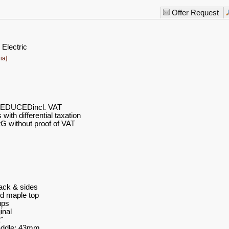
Offer Request
 Electric
ia]
EDUCEDincl. VAT
ith differential taxation
G without proof of VAT
ack & sides
d maple top
ups
inal
"
addle: 43mm