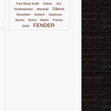
Paul Reed Smith
Hofner
Vox
Gibson
Rickenbacker
Marshall
MusicMan
Gretsch
Epiphone
Ibanez
Burns
Martin
Framus
FENDER
Guild