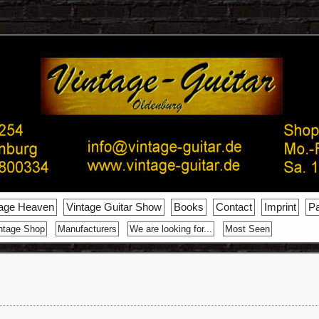
tage Heaven
Vintage Guitar Show
Books
Contact
Imprint
Pa
ntage Shop
Manufacturers
We are looking for...
Most Seen