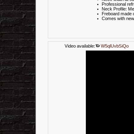
Professional refr
Neck Profile: M
Freboard made o
Comes with new
Video available:
W5qlUvbSiQo