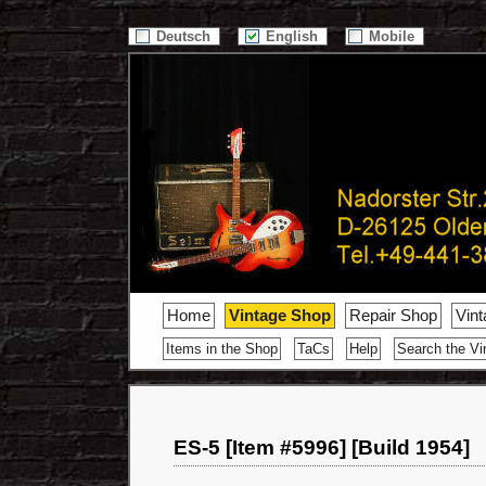
/>
Deutsch
English
Mobile
Home
Vintage Shop
Repair Shop
Vin
Items in the Shop
TaCs
Help
Search the Vi
ES-5 [Item #5996] [Build 1954]