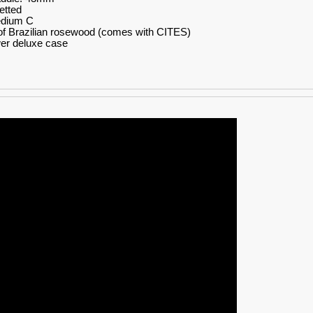
etted
edium C
f Brazilian rosewood (comes with CITES)
er deluxe case