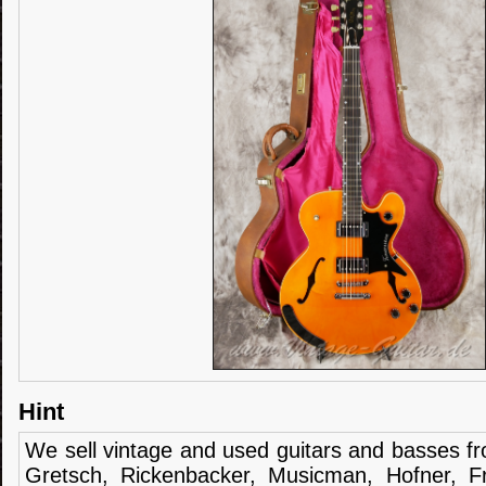
Hint
We sell
vintage and
used guitars
and
basses
f
Gretsch
,
Rickenbacker
,
Musicman
,
Hofner
,
F