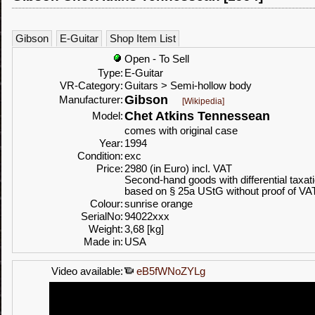
Gibson
E-Guitar
Shop Item List
Open - To Sell
Type:
E-Guitar
VR-Category:
Guitars > Semi-hollow body
Gibson
Manufacturer:
[Wikipedia]
Chet Atkins Tennessean
Model:
comes with original case
Year:
1994
Condition:
exc
Price:
2980 (in Euro) incl. VAT
Second-hand goods with differential taxat
based on § 25a UStG without proof of VA
Colour:
sunrise orange
SerialNo:
94022xxx
Weight:
3,68 [kg]
Made in:
USA
Video available:
eB5fWNoZYLg