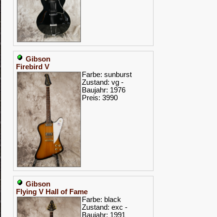
Gibson
Firebird V
Farbe: sunburst
Zustand: vg -
Baujahr: 1976
Preis: 3990
Gibson
Flying V Hall of Fame
Farbe: black
Zustand: exc -
Baujahr: 1991