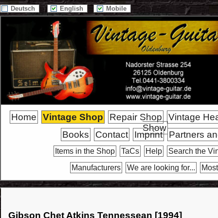
Deutsch
English
Mobile
Home
Vintage Shop
Repair Shop
Vintage He
Show
Books
Contact
Imprint
Partners an
Items in the Shop
TaCs
Help
Search the Vi
Manufacturers
We are looking for...
Most
Gibson Chet Atkins Tennessean [1994]