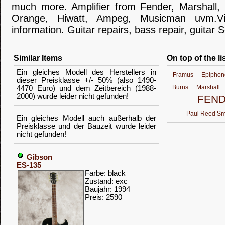
much more.
Amplifier
from Fender
, Marshall,
Orange,
Hiwatt
,
Ampeg
,
Musicman
uvm.V
information.
Guitar
repairs,
bass
repair,
guitar
S
Similar Items
On top of the li
Ein gleiches Modell des Herstellers in
Framus
Epiphon
dieser Preisklasse +/- 50% (also 1490-
Burns
Marshall
4470 Euro) und dem Zeitbereich (1988-
2000) wurde leider nicht gefunden!
FEN
Paul Reed Sm
Ein gleiches Modell auch außerhalb der
Preisklasse und der Bauzeit wurde leider
nicht gefunden!
Gibson
ES-135
Farbe: black
Zustand: exc
Baujahr: 1994
Preis: 2590