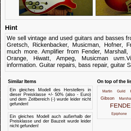
Hint
We sell
vintage and
used guitars
and
basses
f
Gretsch
,
Rickenbacker
,
Musicman
,
Hofner
,
F
much more.
Amplifier
from Fender
, Marshall,
Orange,
Hiwatt
,
Ampeg
,
Musicman
uvm.V
information.
Guitar
repairs,
bass
repair,
guitar
S
Similar Items
On top of the li
Ein gleiches Modell des Herstellers in
Martin
Guild
dieser Preisklasse +/- 50% (also - Euro)
Gibson
Marshal
und dem Zeitbereich (-) wurde leider nicht
gefunden!
FENDE
Epiphone
Ein gleiches Modell auch außerhalb der
Preisklasse und der Bauzeit wurde leider
nicht gefunden!