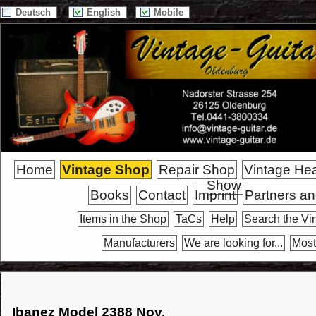
Deutsch
English
Mobile
Home
Vintage Shop
Repair Shop
Vintage He
Show
Books
Contact
Imprint
Partners an
Items in the Shop
TaCs
Help
Search the Vi
Manufacturers
We are looking for...
Most
Ibanez Model 2388 Nov.