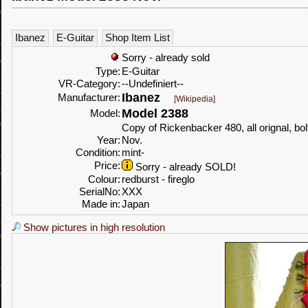
Ibanez
E-Guitar
Shop Item List
Sorry - already sold
Type:
E-Guitar
VR-Category:
--Undefiniert--
Ibanez
Manufacturer:
[Wikipedia]
Model 2388
Model:
Copy of Rickenbacker 480, all orignal, bo
Year:
Nov.
Condition:
mint-
Price:
Sorry - already SOLD!
Colour:
redburst - fireglo
SerialNo:
XXX
Made in:
Japan
Show pictures in high resolution