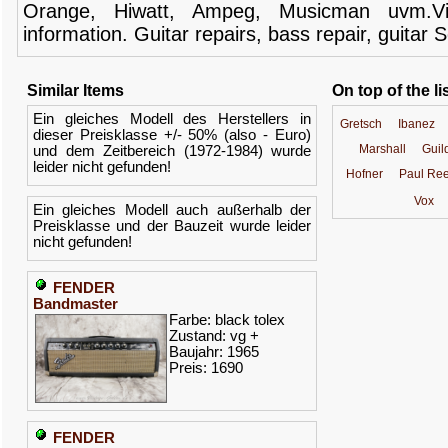
Orange,
Hiwatt
,
Ampeg
,
Musicman
uvm.V
information.
Guitar
repairs,
bass
repair,
guitar
S
Similar Items
On top of the li
Ein gleiches Modell des Herstellers in
Gretsch
Ibanez
dieser Preisklasse +/- 50% (also - Euro)
Marshall
Guil
und dem Zeitbereich (1972-1984) wurde
leider nicht gefunden!
Hofner
Paul Ree
Vox
Ein gleiches Modell auch außerhalb der
Preisklasse und der Bauzeit wurde leider
nicht gefunden!
FENDER
Bandmaster
Farbe: black tolex
Zustand: vg +
Baujahr: 1965
Preis: 1690
FENDER