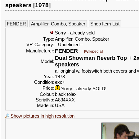
speakers [1978]
FENDER
Amplifier, Combo, Speaker
Shop Item List
Sorry - already sold
Type:
Amplifier, Combo, Speaker
VR-Category:
--Undefiniert--
FENDER
Manufacturer:
[Wikipedia]
Dual Showman Reverb Top + 2x1
Model:
speakers
all original w. footswitch both covers and
Year:
1978
Condition:
exc+
Price:
Sorry - already SOLD!
Colour:
black tolex
SerialNo:
A834XXX
Made in:
USA
Show pictures in high resolution