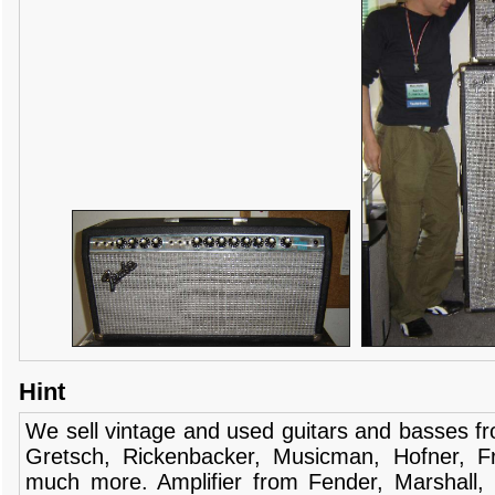
Hint
We sell
vintage and
used guitars
and
basses
f
Gretsch
,
Rickenbacker
,
Musicman
,
Hofner
,
F
much more.
Amplifier
from Fender
, Marshall,