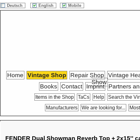
Deutsch
English
Mobile
Home
Vintage Shop
Repair Shop
Vintage He
Show
Books
Contact
Imprint
Partners an
Items in the Shop
TaCs
Help
Search the Vi
Manufacturers
We are looking for...
Most
FENDER Dual Showman Reverb Top + 2x15'' ca