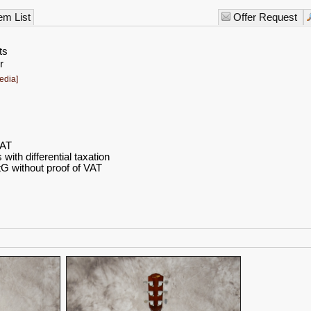
em List
Offer Request
ts
r
edia]
VAT
ith differential taxation
G without proof of VAT