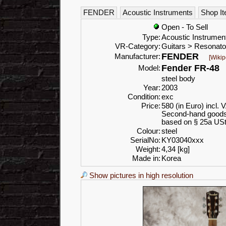
FENDER
Acoustic Instruments
Shop It
Open - To Sell
Type:
Acoustic Instrumen
VR-Category:
Guitars > Resonato
FENDER
Manufacturer:
[Wikip
Fender FR-48
Model:
steel body
Year:
2003
Condition:
exc
Price:
580 (in Euro) incl. 
Second-hand goods w
based on § 25a USt
Colour:
steel
SerialNo:
KY03040xxx
Weight:
4,34 [kg]
Made in:
Korea
Show pictures in high resolution