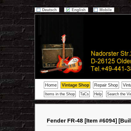
/>
Deutsch
English
Mobile
Home
Vintage Shop
Repair Shop
Vin
Items in the Shop
TaCs
Help
Search the Vi
Fender FR-48 [Item #6094] [Bui