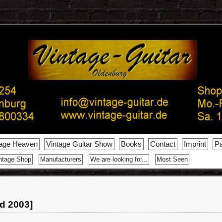
tage Heaven
Vintage Guitar Show
Books
Contact
Imprint
Pa
ntage Shop
Manufacturers
We are looking for...
Most Seen
ld 2003]