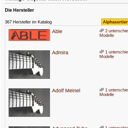
Die Hersteller
367 Hersteller im Katalog
Alphasortier
Able
2 unterschie
Modelle
Admira
1 unterschie
Modelle
Adolf Meinel
1 unterschie
Modelle