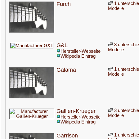
Furch
1 unterschie
Modelle
G&L
8 unterschie
Modelle
Hersteller-Webseite
Wikipedia Eintrag
Galama
1 unterschie
Modelle
Gallien-Krueger
3 unterschie
Modelle
Hersteller-Webseite
Wikipedia Eintrag
Garrison
1 unterschie