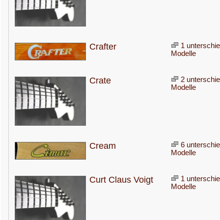
Crafter
1 unterschie
Modelle
Crate
2 unterschie
Modelle
Cream
6 unterschie
Modelle
Curt Claus Voigt
1 unterschie
Modelle