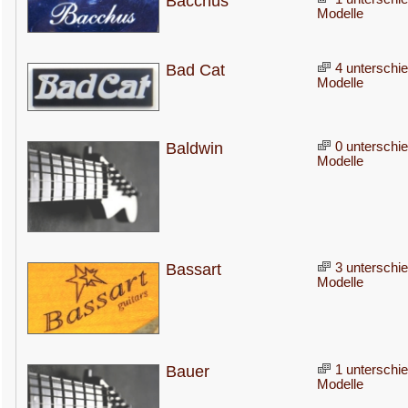
Bacchus
Modelle
Bad Cat
4 unterschie
Modelle
Baldwin
0 unterschie
Modelle
Bassart
3 unterschie
Modelle
Bauer
1 unterschie
Modelle