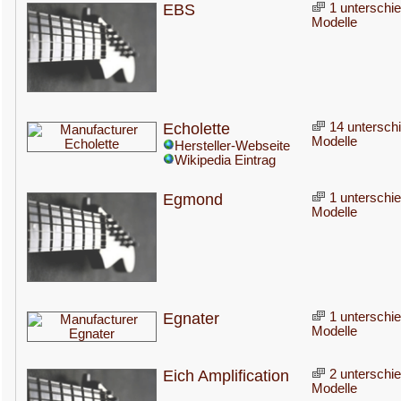
EBS
1 unterschie
Modelle
Echolette
14 unterschi
Modelle
Hersteller-Webseite
Wikipedia Eintrag
Egmond
1 unterschie
Modelle
Egnater
1 unterschie
Modelle
Eich Amplification
2 unterschie
Modelle