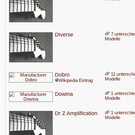
Diverse
7 unterschie
Modelle
Dobro
11 unterschi
Modelle
Wikipedia Eintrag
Dowina
1 unterschie
Modelle
Dr Z Amplification
1 unterschie
Modelle