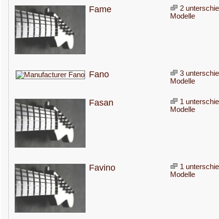
Fame
2 unterschie
Modelle
Fano
3 unterschie
Modelle
Fasan
1 unterschie
Modelle
Favino
1 unterschie
Modelle