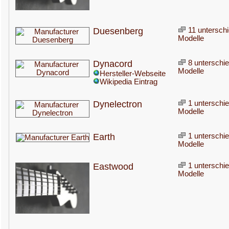
Duesenberg
11 unterschi
Modelle
Dynacord
8 unterschie
Modelle
Hersteller-Webseite
Wikipedia Eintrag
Dynelectron
1 unterschie
Modelle
Earth
1 unterschie
Modelle
Eastwood
1 unterschie
Modelle