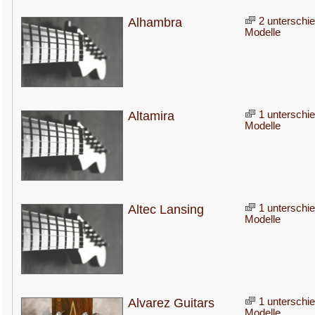
Alhambra
2 unterschie
Modelle
Altamira
1 unterschie
Modelle
Altec Lansing
1 unterschie
Modelle
Alvarez Guitars
1 unterschie
Modelle