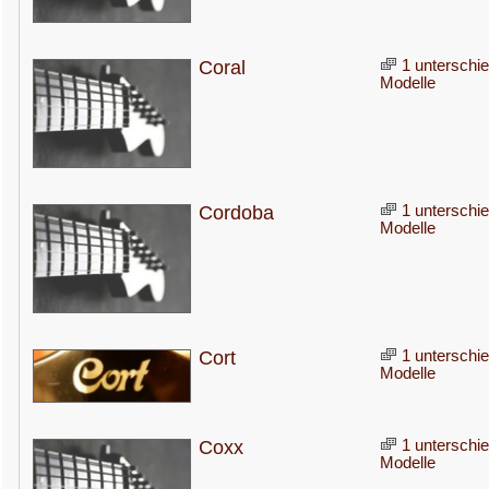
Coral
1 unterschie
Modelle
Cordoba
1 unterschie
Modelle
Cort
1 unterschie
Modelle
Coxx
1 unterschie
Modelle