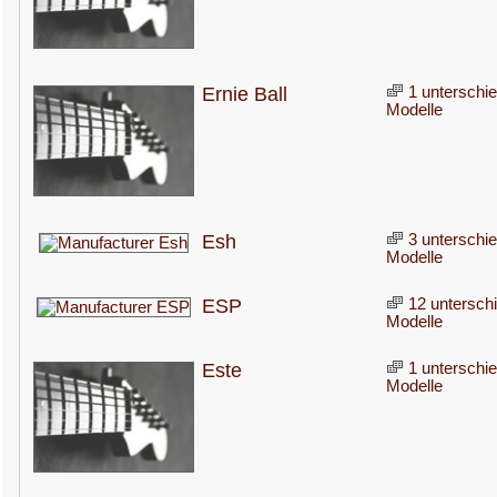
Ernie Ball
1 unterschie
Modelle
Esh
3 unterschie
Modelle
ESP
12 unterschi
Modelle
Este
1 unterschie
Modelle