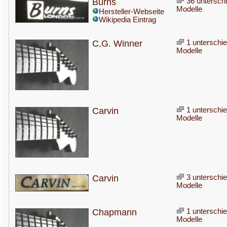
Burns
36 unterschi
Modelle
Hersteller-Webseite
Wikipedia Eintrag
C.G. Winner
1 unterschie
Modelle
Carvin
1 unterschie
Modelle
Carvin
3 unterschie
Modelle
Chapmann
1 unterschie
Modelle