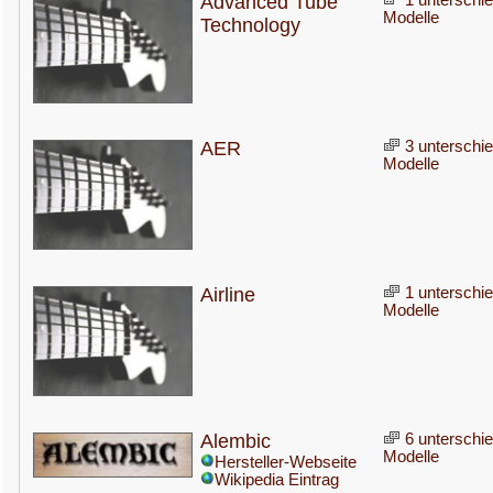
Advanced Tube
1 unterschie
Modelle
Technology
AER
3 unterschie
Modelle
Airline
1 unterschie
Modelle
Alembic
6 unterschie
Modelle
Hersteller-Webseite
Wikipedia Eintrag