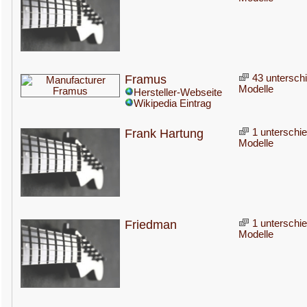
Framus
43 unterschi
Modelle
Hersteller-Webseite
Wikipedia Eintrag
Frank Hartung
1 unterschie
Modelle
Friedman
1 unterschie
Modelle