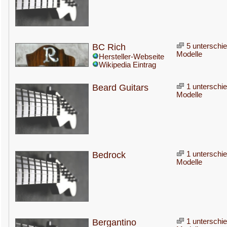
BC Rich
5 unterschie
Modelle
Hersteller-Webseite
Wikipedia Eintrag
Beard Guitars
1 unterschie
Modelle
Bedrock
1 unterschie
Modelle
Bergantino
1 unterschie