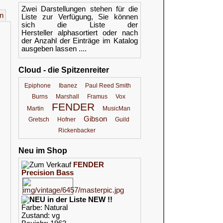
Zwei Darstellungen stehen für die
n
Liste zur Verfügung, Sie können
sich die Liste der
Hersteller alphasortiert oder nach
der Anzahl der Einträge im Katalog
ausgeben lassen ....
Cloud - die Spitzenreiter
Epiphone
Ibanez
Paul Reed Smith
Burns
Marshall
Framus
Vox
FENDER
Martin
MusicMan
Gibson
Gretsch
Hofner
Guild
Rickenbacker
Neu im Shop
FENDER
Precision Bass
NEW !!
Farbe: Natural
Zustand: vg