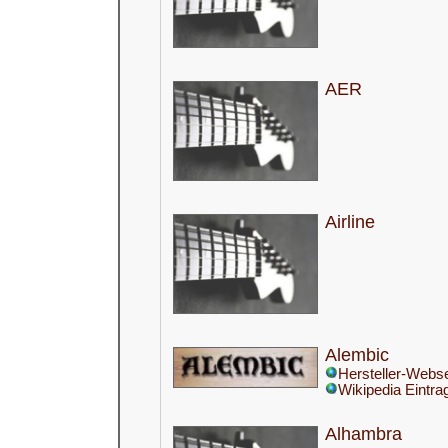
AER
Airline
Alembic
Hersteller-Webse
Wikipedia Eintra
Alhambra