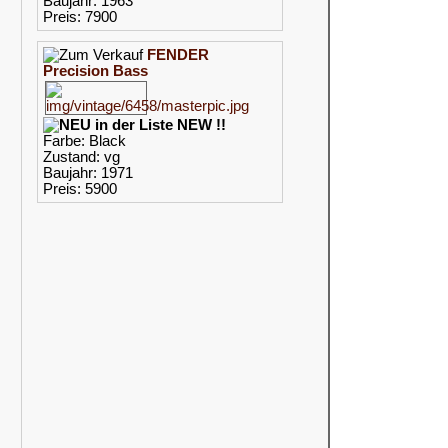
Baujahr: 1963
Preis: 7900
FENDER
Precision Bass
NEW !!
Farbe: Black
Zustand: vg
Baujahr: 1971
Preis: 5900