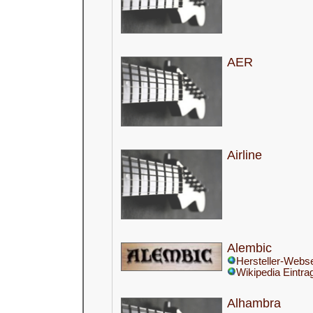
AER
Airline
Alembic
Hersteller-Webse
Wikipedia Eintra
Alhambra