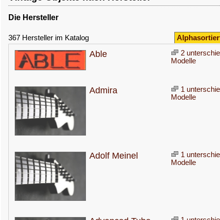
Die Hersteller
367 Hersteller im Katalog
Alphasortier
Able
2 unterschie
Modelle
Admira
1 unterschie
Modelle
Adolf Meinel
1 unterschie
Modelle