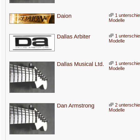
Daion
1 unterschie
Modelle
Dallas Arbiter
1 unterschie
Modelle
Dallas Musical Ltd.
1 unterschie
Modelle
Dan Armstrong
2 unterschie
Modelle