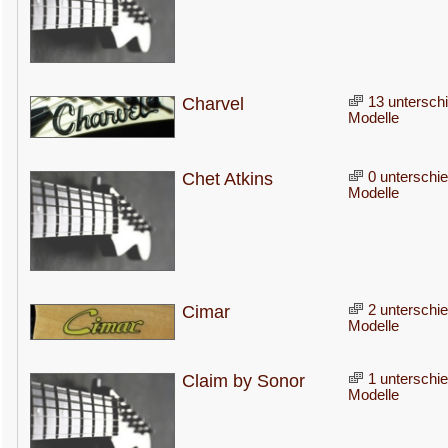
Charvel
13 unterschi
Modelle
Chet Atkins
0 unterschie
Modelle
Cimar
2 unterschie
Modelle
Claim by Sonor
1 unterschie
Modelle