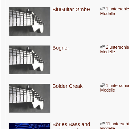
BluGuitar GmbH
1 unterschie
Modelle
Bogner
2 unterschie
Modelle
Bolder Creak
1 unterschie
Modelle
Börjes Bass and
11 unterschi
Modelle