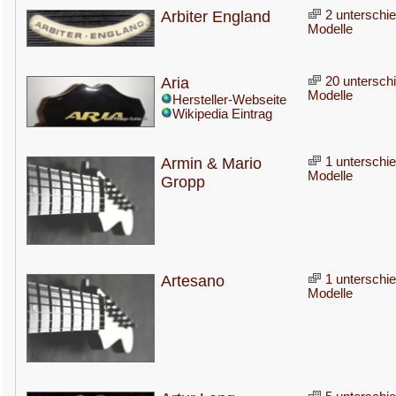
Arbiter England
2 unterschie
Modelle
Aria
20 unterschi
Modelle
Hersteller-Webseite
Wikipedia Eintrag
Armin & Mario
1 unterschie
Modelle
Gropp
Artesano
1 unterschie
Modelle