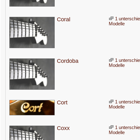
Coral
1 unterschie
Modelle
Cordoba
1 unterschie
Modelle
Cort
1 unterschie
Modelle
Coxx
1 unterschie
Modelle