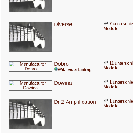
Diverse
7 unterschie
Modelle
Dobro
11 unterschi
Modelle
Wikipedia Eintrag
Dowina
1 unterschie
Modelle
Dr Z Amplification
1 unterschie
Modelle