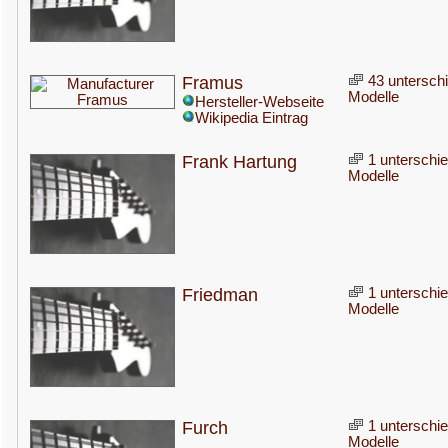
Framus
43 unterschi
Modelle
Hersteller-Webseite
Wikipedia Eintrag
Frank Hartung
1 unterschie
Modelle
Friedman
1 unterschie
Modelle
Furch
1 unterschie
Modelle