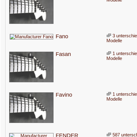
Modelle
Fano
3 unterschie
Modelle
Fasan
1 unterschie
Modelle
Favino
1 unterschie
Modelle
FENDER
587 untersch