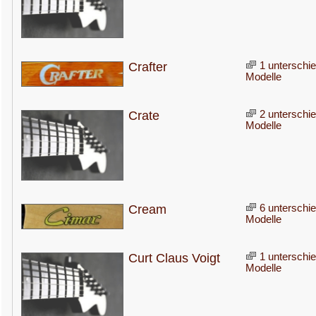
Crafter
1 unterschie
Modelle
Crate
2 unterschie
Modelle
Cream
6 unterschie
Modelle
Curt Claus Voigt
1 unterschie
Modelle