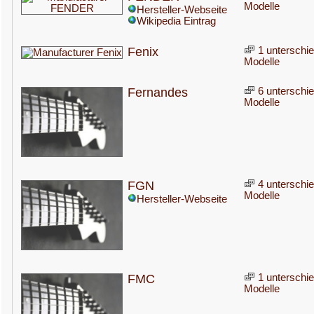
Modelle
Hersteller-Webseite
Wikipedia Eintrag
Fenix
1 unterschie
Modelle
Fernandes
6 unterschie
Modelle
FGN
4 unterschie
Modelle
Hersteller-Webseite
FMC
1 unterschie
Modelle