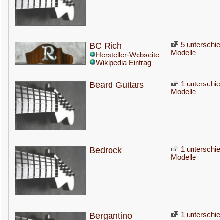
BC Rich
5 unterschie
Modelle
Hersteller-Webseite
Wikipedia Eintrag
Beard Guitars
1 unterschie
Modelle
Bedrock
1 unterschie
Modelle
Bergantino
1 unterschie