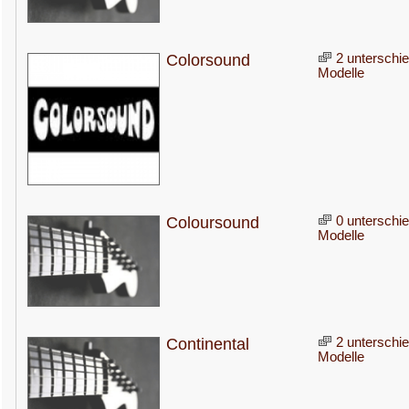
Colorsound
2 unterschie
Modelle
Coloursound
0 unterschie
Modelle
Continental
2 unterschie
Modelle