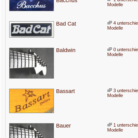
Bacchus
Modelle
Bad Cat
4 unterschie
Modelle
Baldwin
0 unterschie
Modelle
Bassart
3 unterschie
Modelle
Bauer
1 unterschie
Modelle