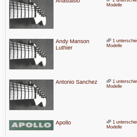
Anastasio
2 unterschie
Modelle
Andy Manson
1 unterschie
Modelle
Luthier
Antonio Sanchez
1 unterschie
Modelle
Apollo
1 unterschie
Modelle