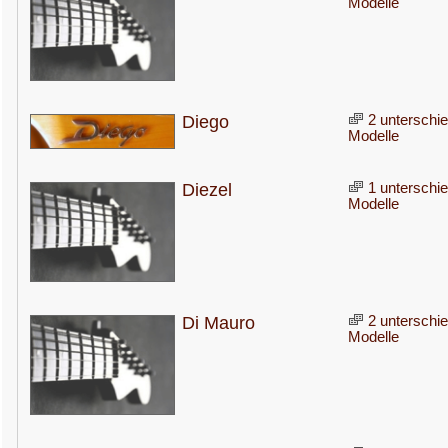
Modelle
Diego
2 unterschie
Modelle
Diezel
1 unterschie
Modelle
Di Mauro
2 unterschie
Modelle