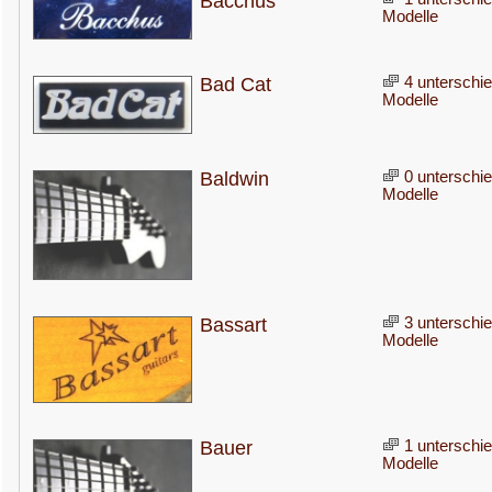
Bacchus
Modelle
Bad Cat
4 unterschie
Modelle
Baldwin
0 unterschie
Modelle
Bassart
3 unterschie
Modelle
Bauer
1 unterschie
Modelle