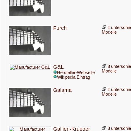
Furch
1 unterschie
Modelle
G&L
8 unterschie
Modelle
Hersteller-Webseite
Wikipedia Eintrag
Galama
1 unterschie
Modelle
Gallien-Krueger
3 unterschie