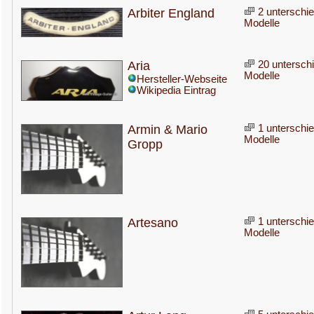
Arbiter England
2 unterschie
Modelle
Aria
20 unterschi
Modelle
Hersteller-Webseite
Wikipedia Eintrag
Armin & Mario
1 unterschie
Modelle
Gropp
Artesano
1 unterschie
Modelle