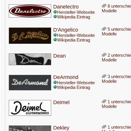
Danelectro
8 unterschie
Modelle
Hersteller-Webseite
Wikipedia Eintrag
D'Angelico
5 unterschie
Modelle
Hersteller-Webseite
Wikipedia Eintrag
Dean
2 unterschie
Modelle
DeArmond
3 unterschie
Modelle
Hersteller-Webseite
Wikipedia Eintrag
Deimel
1 unterschie
Modelle
Dekley
1 unterschie