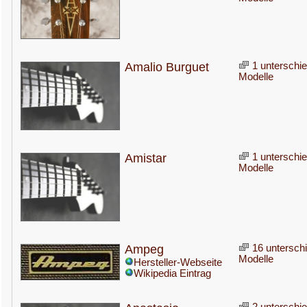
Amalio Burguet
1 unterschie
Modelle
Amistar
1 unterschie
Modelle
Ampeg
16 unterschi
Modelle
Hersteller-Webseite
Wikipedia Eintrag