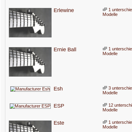
Erlewine
1 unterschie
Modelle
Ernie Ball
1 unterschie
Modelle
Esh
3 unterschie
Modelle
ESP
12 unterschi
Modelle
Este
1 unterschie
Modelle