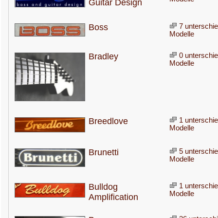
Guitar Design
Boss
7 unterschie
Modelle
Bradley
0 unterschie
Modelle
Breedlove
1 unterschie
Modelle
Brunetti
5 unterschie
Modelle
Bulldog
1 unterschie
Modelle
Amplification