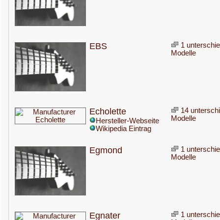
EBS
1 unterschie
Modelle
Echolette
14 unterschi
Modelle
Hersteller-Webseite
Wikipedia Eintrag
Egmond
1 unterschie
Modelle
Egnater
1 unterschie