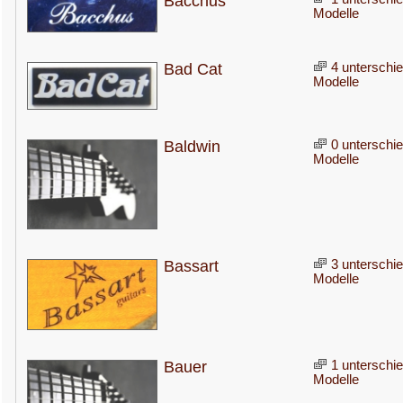
Bacchus
Modelle
Bad Cat
4 unterschie
Modelle
Baldwin
0 unterschie
Modelle
Bassart
3 unterschie
Modelle
Bauer
1 unterschie
Modelle