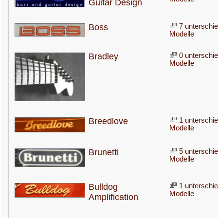
Guitar Design
Boss
7 unterschie
Modelle
Bradley
0 unterschie
Modelle
Breedlove
1 unterschie
Modelle
Brunetti
5 unterschie
Modelle
Bulldog
1 unterschie
Modelle
Amplification