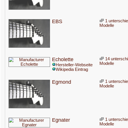
EBS
1 unterschie
Modelle
Echolette
14 unterschi
Modelle
Hersteller-Webseite
Wikipedia Eintrag
Egmond
1 unterschie
Modelle
Egnater
1 unterschie
Modelle