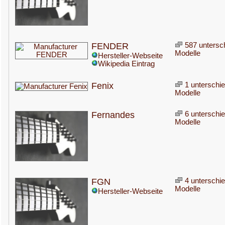
FENDER
587 untersch
Modelle
Hersteller-Webseite
Wikipedia Eintrag
Fenix
1 unterschie
Modelle
Fernandes
6 unterschie
Modelle
FGN
4 unterschie
Modelle
Hersteller-Webseite