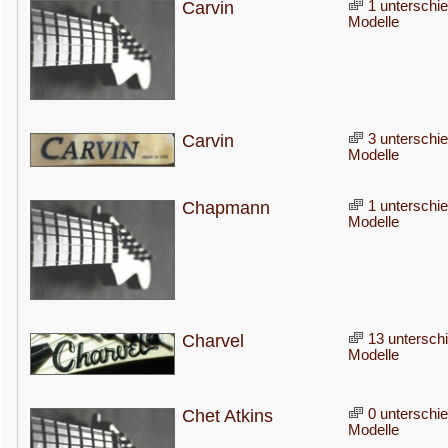
Carvin
1 unterschie
Modelle
Carvin
3 unterschie
Modelle
Chapmann
1 unterschie
Modelle
Charvel
13 unterschi
Modelle
Chet Atkins
0 unterschie
Modelle