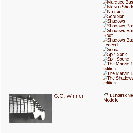
Marquee Ba
Marvin Shad
Nu-sonic
Scorpion
Shadows
Shadows Ba
Shadows Ba
Rostill
Shadows Ba
Legend
Sonic
Split Sonic
Split Sound
The Marvin 1
edition
The Marvin 
The Shadows,
edition
C.G. Winner
1 unterschie
Modelle