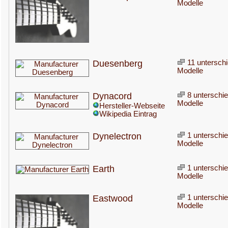
Modelle
Duesenberg
11 unterschi
Modelle
Dynacord
8 unterschie
Modelle
Hersteller-Webseite
Wikipedia Eintrag
Dynelectron
1 unterschie
Modelle
Earth
1 unterschie
Modelle
Eastwood
1 unterschie
Modelle