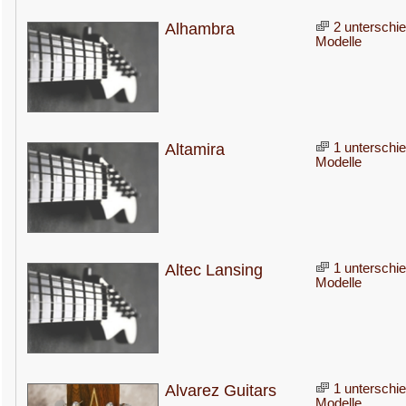
Alhambra
2 unterschie
Modelle
Altamira
1 unterschie
Modelle
Altec Lansing
1 unterschie
Modelle
Alvarez Guitars
1 unterschie
Modelle