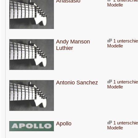
Anastasio
2 unterschie
Modelle
Andy Manson
1 unterschie
Modelle
Luthier
Antonio Sanchez
1 unterschie
Modelle
Apollo
1 unterschie
Modelle