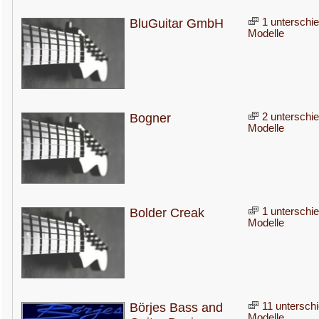
BluGuitar GmbH
1 unterschie
Modelle
Bogner
2 unterschie
Modelle
Bolder Creak
1 unterschie
Modelle
Börjes Bass and
11 unterschi
Modelle