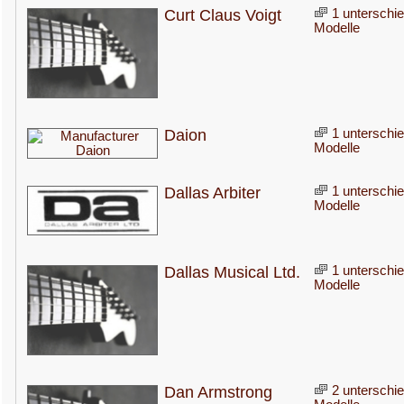
Curt Claus Voigt
1 unterschie
Modelle
Daion
1 unterschie
Modelle
Dallas Arbiter
1 unterschie
Modelle
Dallas Musical Ltd.
1 unterschie
Modelle
Dan Armstrong
2 unterschie