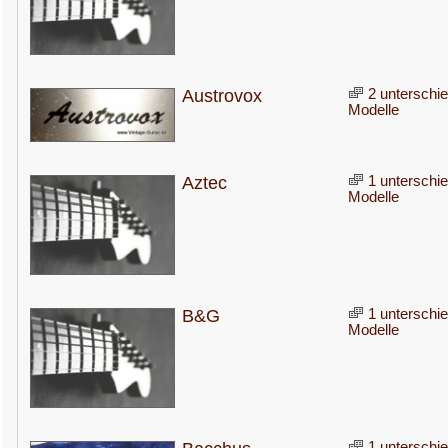
Austrovox
2 unterschie
Modelle
Aztec
1 unterschie
Modelle
B&G
1 unterschie
Modelle
1 unterschie