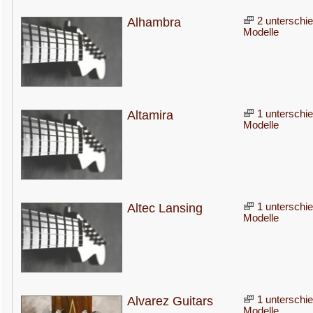
Alhambra
2 unterschie
Modelle
Altamira
1 unterschie
Modelle
Altec Lansing
1 unterschie
Modelle
Alvarez Guitars
1 unterschie
Modelle