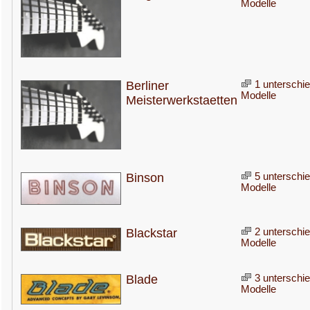
Modelle
Berliner
1 unterschie
Modelle
Meisterwerkstaetten
Binson
5 unterschie
Modelle
Blackstar
2 unterschie
Modelle
Blade
3 unterschie
Modelle