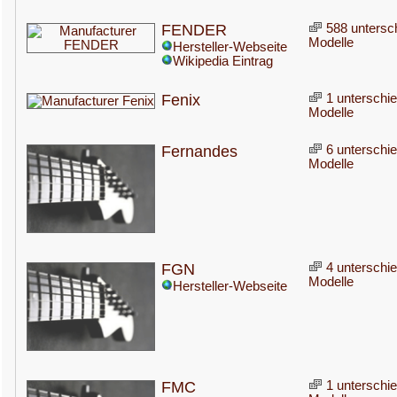
FENDER
588 untersch
Modelle
Hersteller-Webseite
Wikipedia Eintrag
Fenix
1 unterschie
Modelle
Fernandes
6 unterschie
Modelle
FGN
4 unterschie
Modelle
Hersteller-Webseite
FMC
1 unterschie