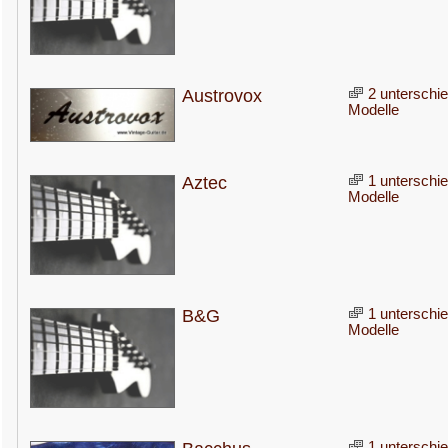
Austrovox
2 unterschie
Modelle
Aztec
1 unterschie
Modelle
B&G
1 unterschie
Modelle
1 unterschie