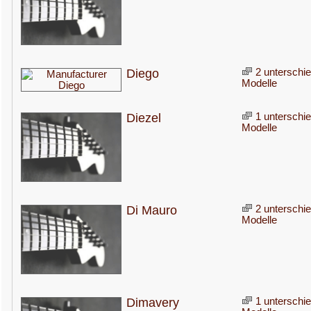
Diego
2 unterschie
Modelle
Diezel
1 unterschie
Modelle
Di Mauro
2 unterschie
Modelle
Dimavery
1 unterschie