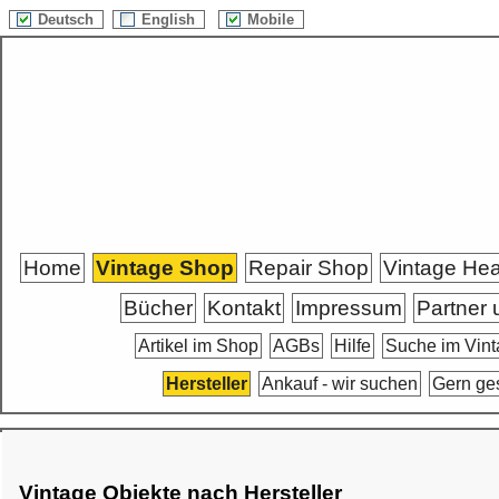
Deutsch
English
Mobile
Home
Vintage Shop
Repair Shop
Vintage He
Bücher
Kontakt
Impressum
Partner 
Artikel im Shop
AGBs
Hilfe
Suche im Vin
Hersteller
Ankauf - wir suchen
Gern ge
Vintage Objekte nach Hersteller