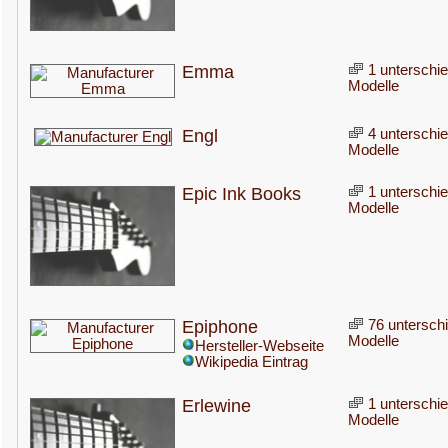
Emma
1 unterschie
Modelle
Engl
4 unterschie
Modelle
Epic Ink Books
1 unterschie
Modelle
Epiphone
76 unterschi
Modelle
Hersteller-Webseite
Wikipedia Eintrag
Erlewine
1 unterschie
Modelle