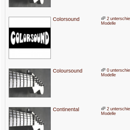
Colorsound
2 unterschie
Modelle
Coloursound
0 unterschie
Modelle
Continental
2 unterschie
Modelle