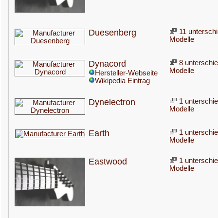
Duesenberg
11 unterschi
Modelle
Dynacord
8 unterschie
Modelle
Hersteller-Webseite
Wikipedia Eintrag
Dynelectron
1 unterschie
Modelle
Earth
1 unterschie
Modelle
Eastwood
1 unterschie
Modelle