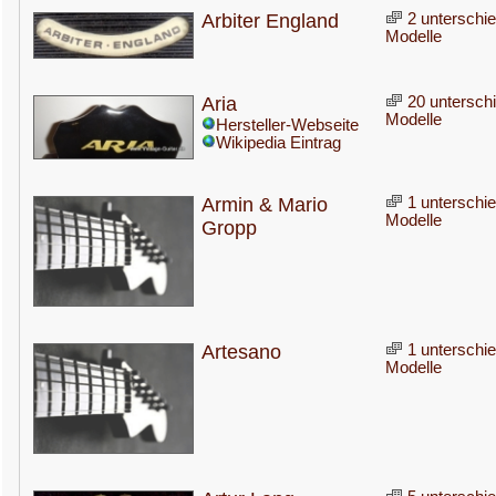
Arbiter England
2 unterschie
Modelle
Aria
20 unterschi
Modelle
Hersteller-Webseite
Wikipedia Eintrag
Armin & Mario
1 unterschie
Modelle
Gropp
Artesano
1 unterschie
Modelle