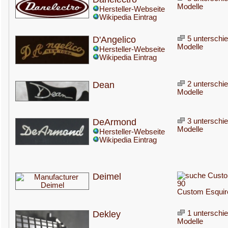
Modelle
Hersteller-Webseite
Wikipedia Eintrag
D'Angelico
5 unterschie
Modelle
Hersteller-Webseite
Wikipedia Eintrag
Dean
2 unterschie
Modelle
DeArmond
3 unterschie
Modelle
Hersteller-Webseite
Wikipedia Eintrag
Deimel
Custom Esquir
Dekley
1 unterschie
Modelle