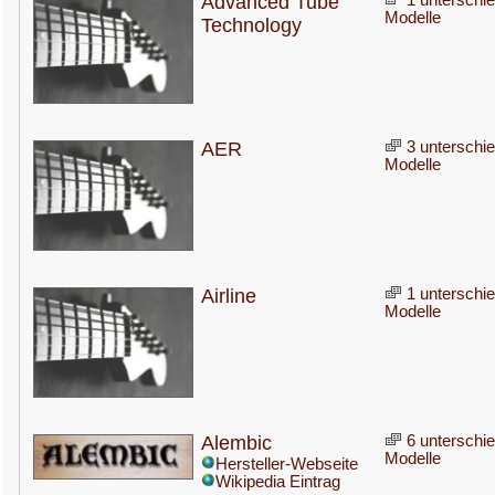
Advanced Tube
1 unterschie
Modelle
Technology
AER
3 unterschie
Modelle
Airline
1 unterschie
Modelle
Alembic
6 unterschie
Modelle
Hersteller-Webseite
Wikipedia Eintrag