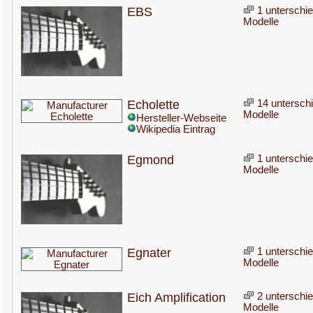
EBS
1 unterschie
Modelle
Echolette
14 unterschi
Modelle
Hersteller-Webseite
Wikipedia Eintrag
Egmond
1 unterschie
Modelle
Egnater
1 unterschie
Modelle
Eich Amplification
2 unterschie
Modelle