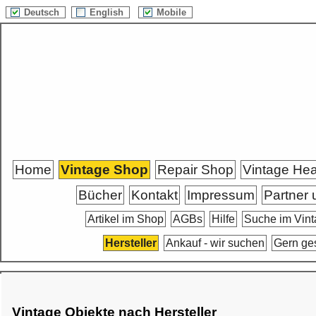
Deutsch
English
Mobile
Home
Vintage Shop
Repair Shop
Vintage He
Bücher
Kontakt
Impressum
Partner 
Artikel im Shop
AGBs
Hilfe
Suche im Vin
Hersteller
Ankauf - wir suchen
Gern ge
Vintage Objekte nach Hersteller