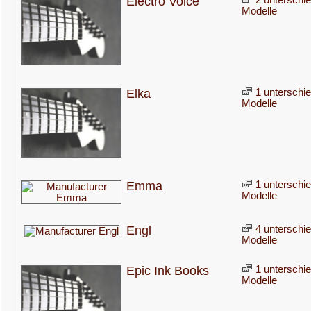
Electro Voice
2 unterschie
Modelle
Elka
1 unterschie
Modelle
Emma
1 unterschie
Modelle
Engl
4 unterschie
Modelle
Epic Ink Books
1 unterschie
Modelle