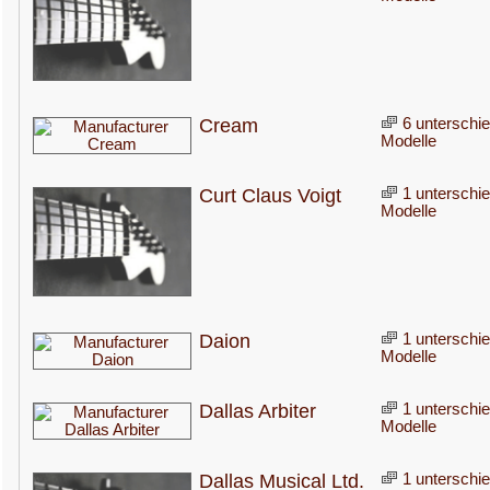
Cream
6 unterschie
Modelle
Curt Claus Voigt
1 unterschie
Modelle
Daion
1 unterschie
Modelle
Dallas Arbiter
1 unterschie
Modelle
Dallas Musical Ltd.
1 unterschie