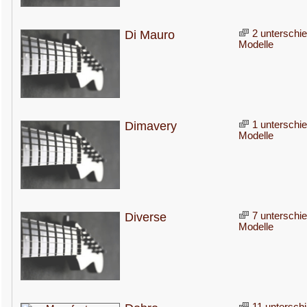
Di Mauro
2 unterschie
Modelle
Dimavery
1 unterschie
Modelle
Diverse
7 unterschie
Modelle