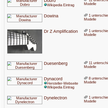
Dobro
11 unterschi
Modelle
Wikipedia Eintrag
Dowina
1 unterschie
Modelle
Dr Z Amplification
1 unterschie
Modelle
Duesenberg
11 unterschi
Modelle
Dynacord
8 unterschie
Modelle
Hersteller-Webseite
Wikipedia Eintrag
Dynelectron
1 unterschie
Modelle