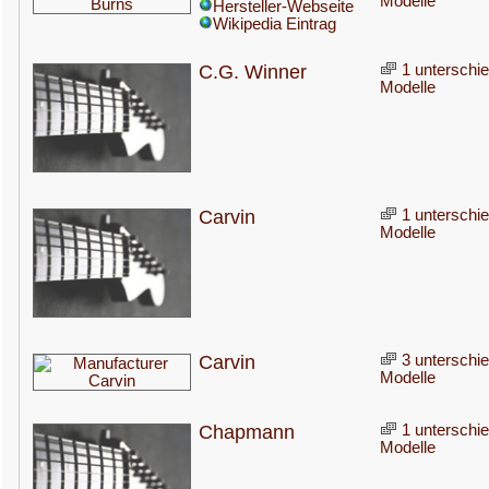
Modelle
Hersteller-Webseite
Wikipedia Eintrag
C.G. Winner
1 unterschie
Modelle
Carvin
1 unterschie
Modelle
Carvin
3 unterschie
Modelle
Chapmann
1 unterschie
Modelle