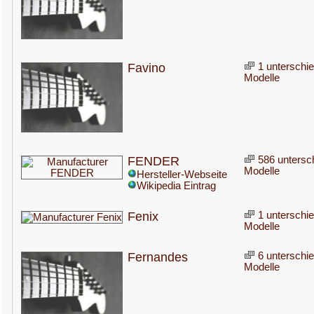
Favino
1 unterschie
Modelle
FENDER
586 untersch
Modelle
Hersteller-Webseite
Wikipedia Eintrag
Fenix
1 unterschie
Modelle
Fernandes
6 unterschie
Modelle