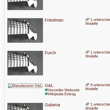
Friedman
1 unterschie
Modelle
Furch
1 unterschie
Modelle
G&L
8 unterschie
Modelle
Hersteller-Webseite
Wikipedia Eintrag
Galama
1 unterschie
Modelle