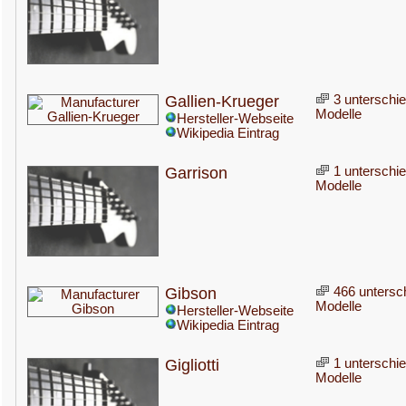
Gallien-Krueger
3 unterschie
Modelle
Hersteller-Webseite
Wikipedia Eintrag
Garrison
1 unterschie
Modelle
Gibson
466 untersch
Modelle
Hersteller-Webseite
Wikipedia Eintrag
Gigliotti
1 unterschie
Modelle