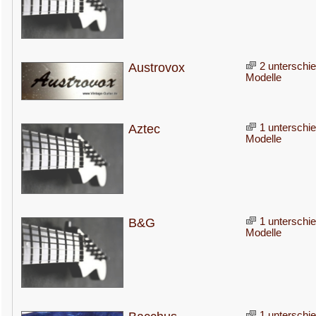
Austrovox
2 unterschie
Modelle
Aztec
1 unterschie
Modelle
B&G
1 unterschie
Modelle
1 unterschie