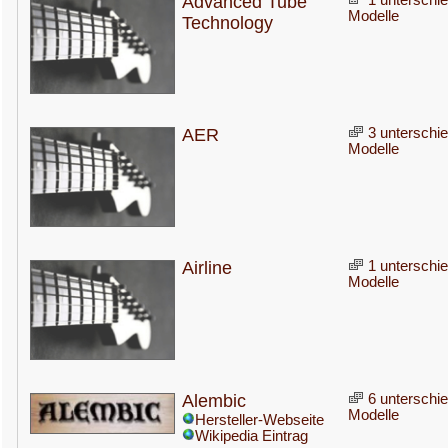
Advanced Tube
1 unterschie
Modelle
Technology
AER
3 unterschie
Modelle
Airline
1 unterschie
Modelle
Alembic
6 unterschie
Modelle
Hersteller-Webseite
Wikipedia Eintrag