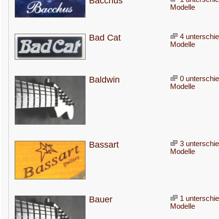
Bacchus
Modelle
Bad Cat
4 unterschie
Modelle
Baldwin
0 unterschie
Modelle
Bassart
3 unterschie
Modelle
Bauer
1 unterschie
Modelle