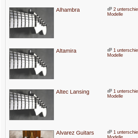
Alhambra
2 unterschie
Modelle
Altamira
1 unterschie
Modelle
Altec Lansing
1 unterschie
Modelle
Alvarez Guitars
1 unterschie
Modelle