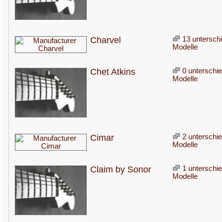
Charvel
13 unterschi
Modelle
Chet Atkins
0 unterschie
Modelle
Cimar
2 unterschie
Modelle
Claim by Sonor
1 unterschie
Modelle