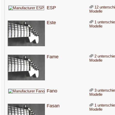
ESP
12 unterschi
Modelle
Este
1 unterschie
Modelle
Fame
2 unterschie
Modelle
Fano
3 unterschie
Modelle
Fasan
1 unterschie
Modelle