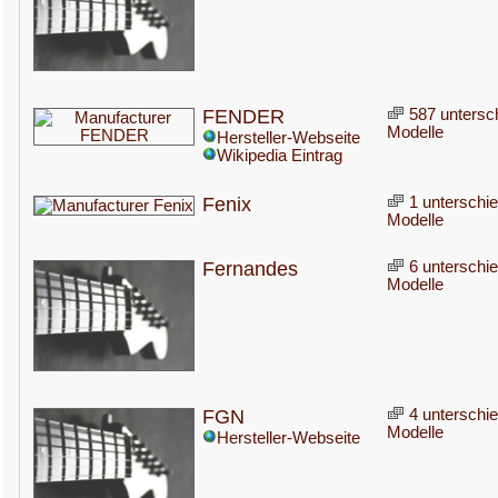
FENDER
587 untersch
Modelle
Hersteller-Webseite
Wikipedia Eintrag
Fenix
1 unterschie
Modelle
Fernandes
6 unterschie
Modelle
FGN
4 unterschie
Modelle
Hersteller-Webseite