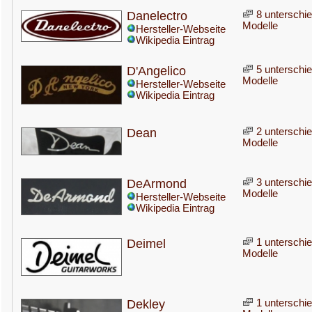
Danelectro
8 unterschie
Modelle
Hersteller-Webseite
Wikipedia Eintrag
D'Angelico
5 unterschie
Modelle
Hersteller-Webseite
Wikipedia Eintrag
Dean
2 unterschie
Modelle
DeArmond
3 unterschie
Modelle
Hersteller-Webseite
Wikipedia Eintrag
Deimel
1 unterschie
Modelle
Dekley
1 unterschie