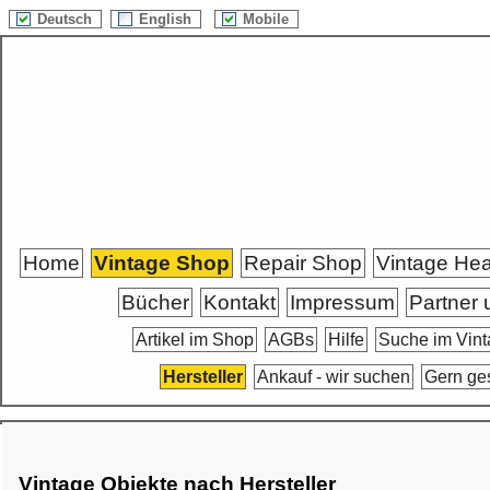
Deutsch
English
Mobile
Home
Vintage Shop
Repair Shop
Vintage He
Bücher
Kontakt
Impressum
Partner 
Artikel im Shop
AGBs
Hilfe
Suche im Vin
Hersteller
Ankauf - wir suchen
Gern ge
Vintage Objekte nach Hersteller