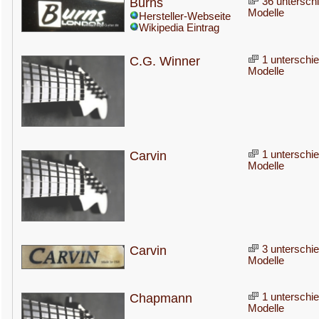
Burns
36 unterschi
Modelle
Hersteller-Webseite
Wikipedia Eintrag
C.G. Winner
1 unterschie
Modelle
Carvin
1 unterschie
Modelle
Carvin
3 unterschie
Modelle
Chapmann
1 unterschie
Modelle