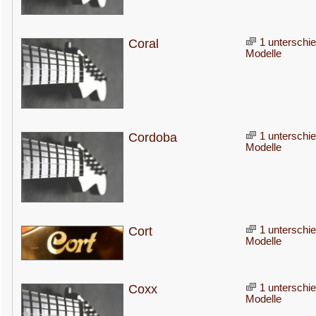
Coral
1 unterschie
Modelle
Cordoba
1 unterschie
Modelle
Cort
1 unterschie
Modelle
Coxx
1 unterschie
Modelle