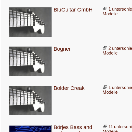
BluGuitar GmbH
1 unterschie
Modelle
Bogner
2 unterschie
Modelle
Bolder Creak
1 unterschie
Modelle
Börjes Bass and
11 unterschi
Modelle