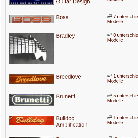
Guitar Design
Boss
7 unterschie
Modelle
Bradley
0 unterschie
Modelle
Breedlove
1 unterschie
Modelle
Brunetti
5 unterschie
Modelle
Bulldog
1 unterschie
Modelle
Amplification