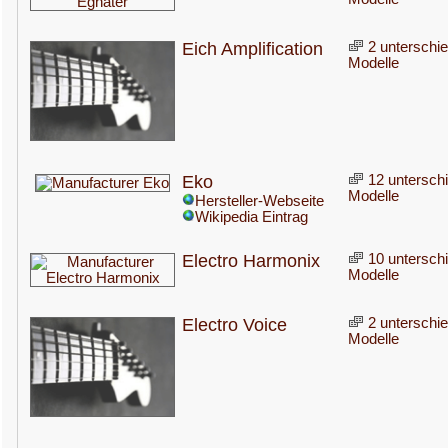
Eich Amplification
2 unterschie
Modelle
Eko
12 unterschi
Modelle
Hersteller-Webseite
Wikipedia Eintrag
Electro Harmonix
10 unterschi
Modelle
Electro Voice
2 unterschie
Modelle