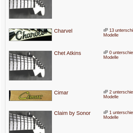
Charvel
13 unterschi
Modelle
Chet Atkins
0 unterschie
Modelle
Cimar
2 unterschie
Modelle
Claim by Sonor
1 unterschie
Modelle