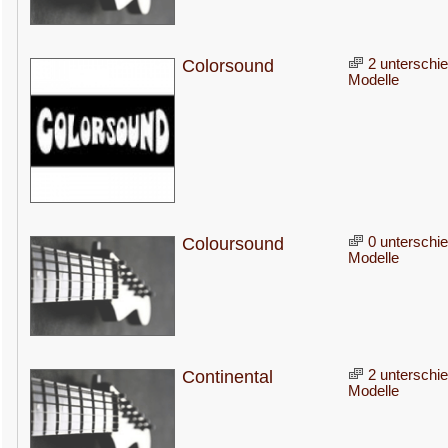
Colorsound
2 unterschie
Modelle
Coloursound
0 unterschie
Modelle
Continental
2 unterschie
Modelle