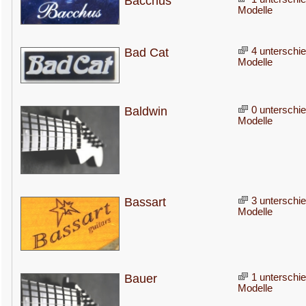
Bacchus
Modelle
Bad Cat
4 unterschie
Modelle
Baldwin
0 unterschie
Modelle
Bassart
3 unterschie
Modelle
Bauer
1 unterschie
Modelle