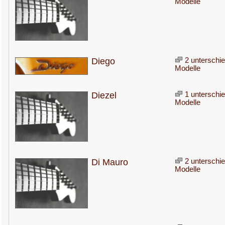
Modelle
Diego
2 unterschie
Modelle
Diezel
1 unterschie
Modelle
Di Mauro
2 unterschie
Modelle