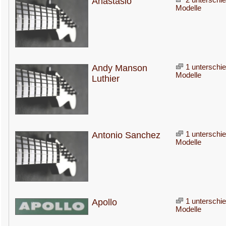
Anastasio
2 unterschie
Modelle
Andy Manson
1 unterschie
Modelle
Luthier
Antonio Sanchez
1 unterschie
Modelle
Apollo
1 unterschie
Modelle