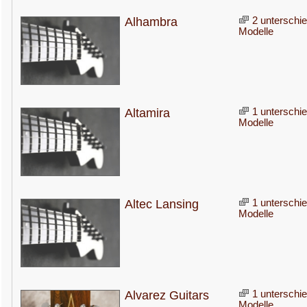
Alhambra
2 unterschie
Modelle
Altamira
1 unterschie
Modelle
Altec Lansing
1 unterschie
Modelle
Alvarez Guitars
1 unterschie
Modelle