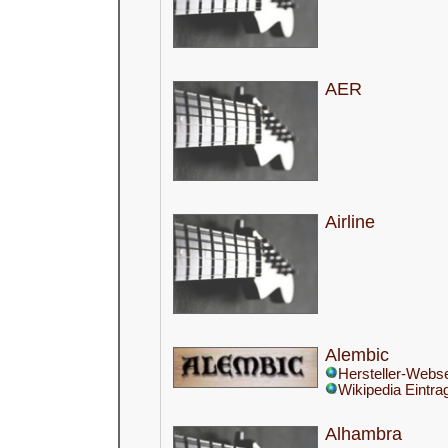
AER
Airline
Alembic
Hersteller-Webse
Wikipedia Eintra
Alhambra