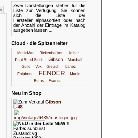
Zwei Darstellungen stehen für die
n
Liste zur Verfügung, Sie können
sich die Liste der
Hersteller alphasortiert oder nach
der Anzahl der Einträge im Katalog
ausgeben lassen ....
Cloud - die Spitzenreiter
MusicMan
Rickenbacker
Hofner
Gibson
Paul Reed Smith
Marshall
Guild
Vox
Gretsch
Ibanez
FENDER
Epiphone
Martin
Burns
Framus
Neu im Shop
Gibson
L-48
NEW !!
Farbe: sunburst
Zustand: vg